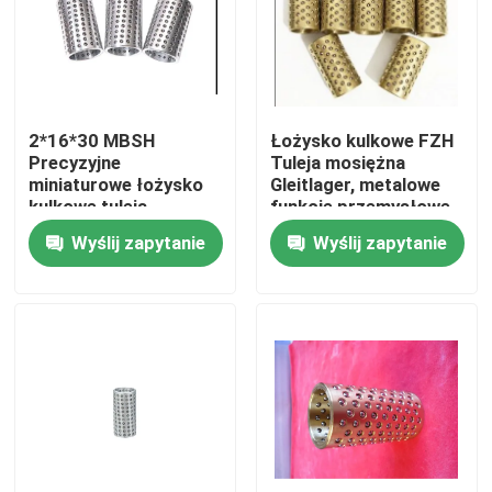
Wycieczka po fabryce
Kontrola jakości
2*16*30 MBSH
Łożysko kulkowe FZH
Precyzyjne
Tuleja mosiężna
miniaturowe łożysko
Gleitlager, metalowe
Skontaktuj się z nami
kulkowe tuleja
funkcje przemysłowe
miedziana tuleja ze
Wyślij zapytanie
Wyślij zapytanie
stopu aluminium
Poprosić o wycenę
Łożyska samosmarujące
Samosmarujące się łożyska z brązu
Łożyska samosmarujące