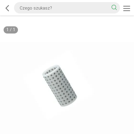
1
/
1