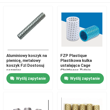
Aluminiowy koszyk na
FZP Plastique
piwnicę, metalowy
Plastikowa kulka
koszyk Fzl Dostosuj
ustalająca Cage
rozmiar
Gleitlager Tuleja
mosiężna, 20 * 26 * 60
Dom
Wyślij zapytanie
Wyślij zapytanie
Produkty
O nas