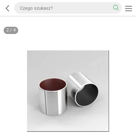
2
/
4