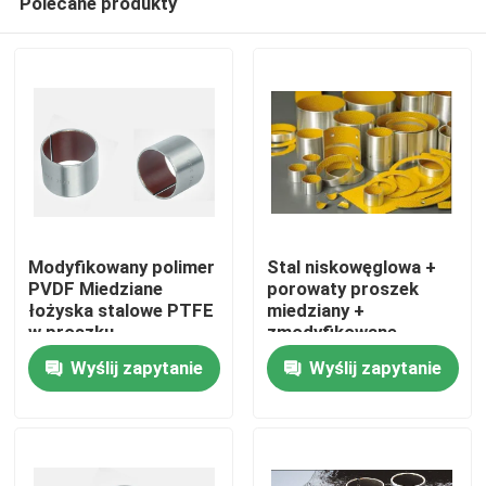
Polecane produkty
Modyfikowany polimer
Stal niskowęglowa +
PVDF Miedziane
porowaty proszek
łożyska stalowe PTFE
miedziany +
w proszku
zmodyfikowane
Dom
łożysko otworu z
Wyślij zapytanie
Wyślij zapytanie
poliformaldehydu
Produkty
O nas