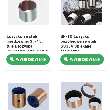
Wycieczka po fabryce
Kontrola jakości
Łożysko ze stali
SF-1X Łożysko
nierdzewnej SF-1S,
bezolejowe ze stali
Skontaktuj się z nami
tuleja łożyska
SS304 Spiekane
kołnierzowego SS304,
sferyczne
łożysko
samosmarujące
Wyślij zapytanie
Wyślij zapytanie
Poprosić o wycenę
samosmarujące z
powłoką PTFE SS316
Łożyska samosmarujące
Samosmarujące się łożyska z brązu
Łożyska samosmarujące