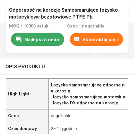
Odporność na korozję Samosmarujące łożysko
motocyklowe bezołowiowe PTFE Pb
MOQ：10000 sztuk
Cena：negotiable
Najlepsza cena
Skontaktuj się z
nami
OPIS PRODUKTU
Łożysko samosmarujące odporne n
a korozję
High Light:
,
łożysko samosmarujące motocykla
,
łożysko DX odporne na korozję
Cena
negotiable
Czas dostawy
2~4 tygodnie